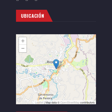
UBICACIÓN
+
−
Leaflet
| Map data ©
OpenStreetMap
contributors