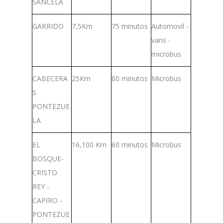
SANCELA
GARRIDO
7,5Km
75 minutos
Automovil -
vans -
microbus
CABECERA
25Km
60 minutos
Microbus
S
PONTEZUE
LA
EL
16,100 Km
60 minutos
Microbus
BOSQUE-
CRISTO
REY -
CAPIRO -
PONTEZUE