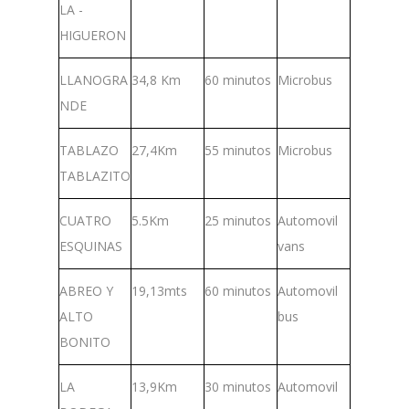
LA -
HIGUERON
LLANOGRA
34,8 Km
60 minutos
Microbus
NDE
TABLAZO
27,4Km
55 minutos
Microbus
TABLAZITO
CUATRO
5.5Km
25 minutos
Automovil
ESQUINAS
vans
ABREO Y
19,13mts
60 minutos
Automovil
ALTO
bus
BONITO
LA
13,9Km
30 minutos
Automovil