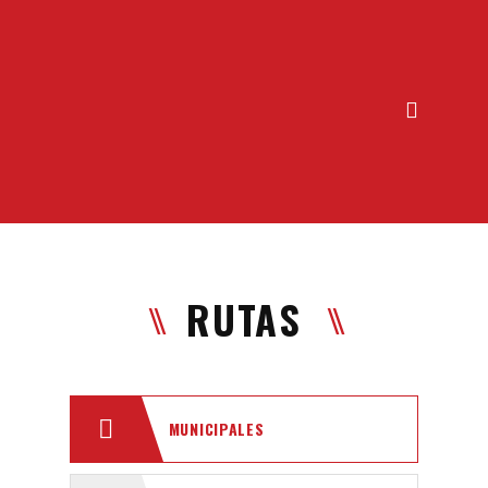
Inicio
Servicios
Nuestros Vehículos
Rutas
Grupos de interés
PESV
RUTAS
Quiénes somos
Contáctenos
TRD
MUNICIPALES