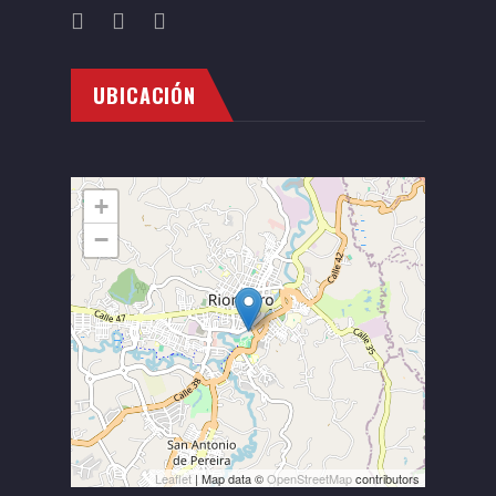
UBICACIÓN
+
−
Leaflet
| Map data ©
OpenStreetMap
contributors