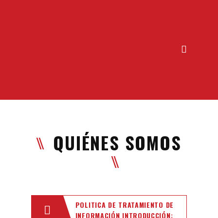
Inicio
Servicios
Nuestros Vehículos
Rutas
Grupos de interés
PESV
QUIÉNES SOMOS
Quiénes somos
Contáctenos
TRD
POLITICA DE TRATAMIENTO DE
INFORMACIÓN INTRODUCCIÓN: